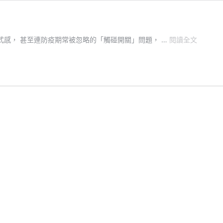
智
式感， 甚至連防疫期常被忽略的「觸碰開關」問題， …
閱讀全文
慧
開
關
怎
麼
選?!
｜
五
大
重
點
新
手
必
知