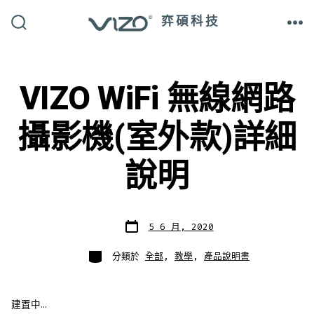
跳
弈碩科技
至
搜
選
尋
單
主
切
換
開
要
關
VIZO WiFi 無線網路
內
容
攝影機(室外款)詳細
說明
發
5 6 月, 2020
表
日
期
分
分類於
全部
,
教學
,
產品說明書
類
建置中…