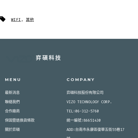
標
WIFI
,
其他
籤
弈碩科技
MENU
COMPANY
最新消息
弈碩科技股份有限公司
聯絡我們
VIZO TECHNOLOGY CORP.
合作廠商
TEL:06-312-5760
保固暨退換貨條款
統一編號:86651430
關於弈碩
ADD:台南市永康區復華五街55巷17