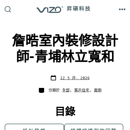
跳
弈碩科技
至
搜
選
尋
單
主
切
換
開
要
關
詹晧室內裝修設計
內
容
師-青埔林立寬和
發
22 5 月, 2026
表
日
期
分
分類於
全部
,
客戶住宅
,
案例
類
目錄