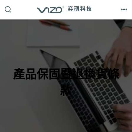
跳
弈碩科技
至
搜
選
尋
單
主
切
換
開
要
關
內
容
產品保固暨退換貨條
款