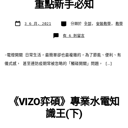
重點新手必知
發
分
3 6 月, 2021
分類於
全部
,
安裝教學
,
教學
表
類
日
期
在
有 6 則留言
〈智
慧
開
關
怎
-電燈開關 日常生活，最簡單卻也最複雜的，為了節能、便利、有
麼
選?!
｜
儀式感， 甚至連防疫期常被忽略的「觸碰開關」問題， […]
五
大
重
點
新
手
必
知〉
中
《VIZO弈碩》專業水電知
識王(下)