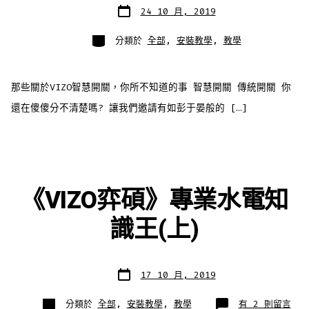
發
24 10 月, 2019
表
日
期
分
分類於
全部
,
安裝教學
,
教學
類
那些關於VIZO智慧開關，你所不知道的事 智慧開關 傳統開關 你
還在傻傻分不清楚嗎? 讓我們邀請有如彭于晏般的 […]
《VIZO弈碩》專業水電知
識王(上)
發
17 10 月, 2019
表
日
期
分
在
分類於
全部
,
安裝教學
,
教學
有 2 則留言
類