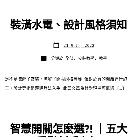
裝潢水電、設計風格須知
發
21 9 月, 2022
表
日
期
分
分類於
全部
,
安裝教學
,
教學
類
是不是瞭解了安裝，瞭解了開關規格等等 但對於真的開始進行施
工，設計等還是遲遲無法入手 此篇文章為針對現場可能遇 […]
智慧開關怎麼選?! ｜五大