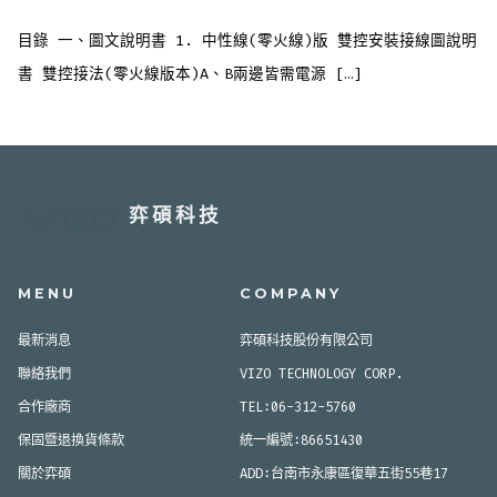
慧
開
關
目錄 一、圖文說明書 1. 中性線(零火線)版 雙控安裝接線圖說明
安
裝
介
書 雙控接法(零火線版本)A、B兩邊皆需電源 […]
紹
與
影
片
說
明
(含
雙
控
說
弈碩科技
明)〉
中
MENU
COMPANY
最新消息
弈碩科技股份有限公司
聯絡我們
VIZO TECHNOLOGY CORP.
合作廠商
TEL:06-312-5760
保固暨退換貨條款
統一編號:86651430
關於弈碩
ADD:台南市永康區復華五街55巷17