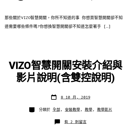
〈《VIZO
弈
碩》
專
業
那些關於VIZO智慧開關，你所不知道的事 你想買智慧開關卻不知
水
電
知
道需要哪些條件嗎?你想換智慧開關卻不知道怎麼著手 […]
識
王
(上)〉
中
VIZO智慧開關安裝介紹與
影片說明(含雙控說明)
發
8 10 月, 2019
表
日
期
分
分類於
全部
,
安裝教學
,
教學
,
教學影片
類
在
有 2 則留言
〈VIZO
智