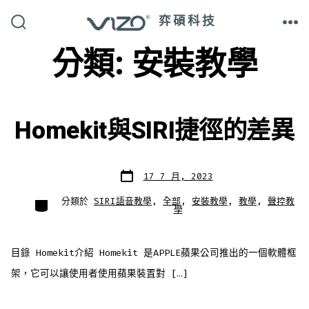
跳
弈碩科技
至
搜
選
尋
單
分類:
安裝教學
主
切
換
開
要
關
內
容
Homekit與SIRI捷徑的差異
發
17 7 月, 2023
表
日
期
分
分類於
SIRI語音教學
,
全部
,
安裝教學
,
教學
,
聲控教
類
學
目錄 Homekit介紹 Homekit 是APPLE蘋果公司推出的一個軟體框
架，它可以讓使用者使用蘋果裝置對 […]