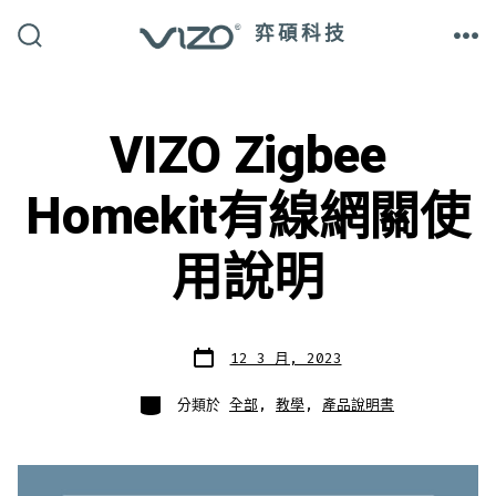
跳
弈碩科技
至
搜
選
尋
單
主
切
換
開
要
關
VIZO Zigbee
內
容
Homekit有線網關使
用說明
發
12 3 月, 2023
表
日
期
分
分類於
全部
,
教學
,
產品說明書
類