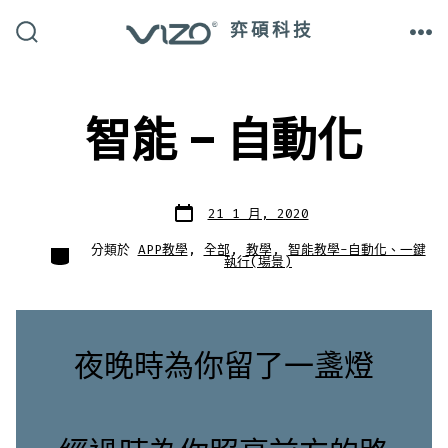
跳
弈碩科技
至
搜
選
尋
單
主
切
換
開
要
關
智能 – 自動化
內
容
發
21 1 月, 2020
表
日
期
分
分類於
APP教學
,
全部
,
教學
,
智能教學-自動化、一鍵
類
執行(場景)
夜晚時為你留了一盞燈