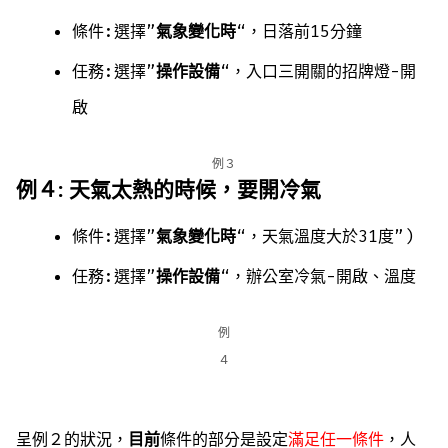
條件:選擇”
氣象變化時
“，日落前15分鐘
任務:選擇”
操作設備
“，入口三開關的招牌燈-開
啟
例３
例４: 天氣太熱的時候，要開冷氣
條件:選擇”
氣象變化時
“，天氣溫度大於31度”)
任務:選擇”
操作設備
“，辦公室冷氣-開啟、溫度
例
４
呈例２的狀況，
目前
條件的部分是設定
滿足任一條件
，人