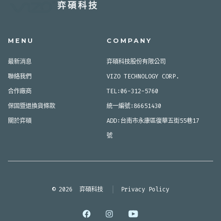
弈碩科技
MENU
COMPANY
最新消息
弈碩科技股份有限公司
聯絡我們
VIZO TECHNOLOGY CORP.
合作廠商
TEL:06-312-5760
保固暨退換貨條款
統一編號:86651430
關於弈碩
ADD:台南市永康區復華五街55巷17
號
© 2026
弈碩科技
Privacy Policy
Open
Open
Open