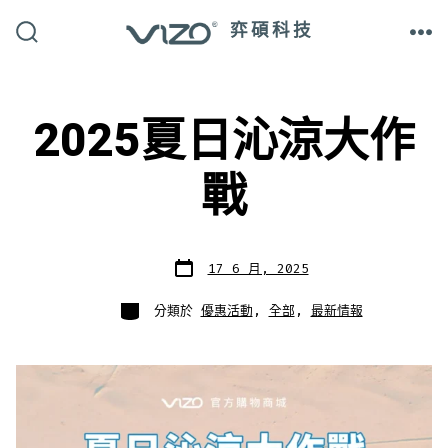
跳
弈碩科技
至
搜
選
尋
單
主
切
換
開
要
關
2025夏日沁涼大作
內
容
戰
發
17 6 月, 2025
表
日
期
分
分類於
優惠活動
,
全部
,
最新情報
類