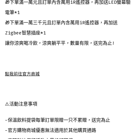
🎁下單滿一萬元且訂單內含萬用iR遙控器，再加送LED螢幕驗
電筆*1
🎁下單滿一萬三千元且訂單內含萬用iR遙控器，再加送
Zigbee智慧插座*1
讓你涼爽喝冷飲，涼爽躺平平，數量有限，送完為止!
點我前往官方商城
⚠️活動注意事項
-保溫飲料提袋每筆訂單限贈一只不累贈，送完為止
-官方購物商城優惠無法適用於其他購買通路