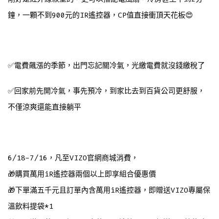
鐘，一顆不到900元的IR遙控器，CP值直接衝頂天花板😍
✅電費飆漲的季節，出門忘記關冷氣，光繳電費就沒錢繳稅了
✅回家前先開冷氣，事先預冷，到家比去到百貨公司更舒服，
不僅涼爽還能直接躺平
6/18-7/16，凡至VIZO官網商城消費，
🎁購買萬用iR遙控器兩個以上即享組合優惠價
🎁下單滿五千元且訂單內含萬用iR遙控器，即贈送VIZO專屬保
溫飲料提袋*1