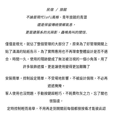
民宿 / 旅館
不論是現代lofi風格
、青年旅館的青澀
還是保留傳統懷鄉氣息，
更是建築系的光與影，蟲鳴鳥叫的閒恬
.
僅僅是燈光，就佔了整個管理的大部分了，原來為了好管理開關上
貼了滿滿的貼紙告示，為了實際應用也不再理會整體設計是否不適
合，時間一久，使用的殘跡變成了無法被注視的一個小角落，用了
許多裝飾遮擋，更是讓使用變得更加艱難了
安裝簡單，控制設定簡單，不受場地影響，不被設計侷限，不必再
遮遮掩掩，
客人使用也沒問題，手動按鍵超輕巧，不耗費吹灰之力，忘了關也
很豁達，
定時控制輕而易舉，不用再走到開關前每個都按按看才能彼此認