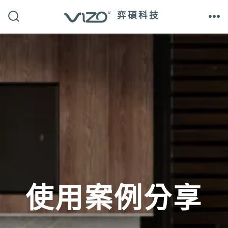
跳
弈碩科技
至
搜
選
尋
單
主
切
換
開
要
關
內
容
使用案例分享