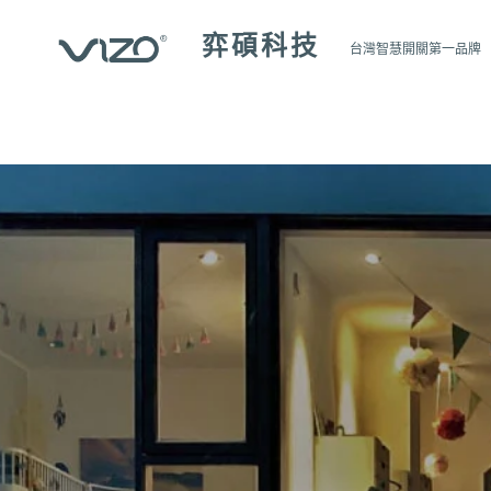
跳
弈碩科技
至
台灣智慧開關第一品牌
主
要
內
容