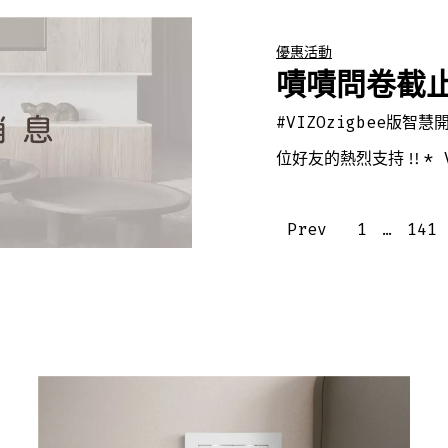
優惠活動
嘖嘖問卷截
#VIZOzigbee版
位好友的熱烈支持!!* V
Prev
1
…
141