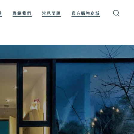
載
聯絡我們
常見問題
官方購物商城
搜
尋
切
換
開
關